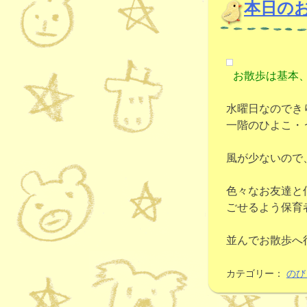
本日の
お散歩は基本
水曜日なのでき
一階のひよこ・
風が少ないので
色々なお友達と
ごせるよう保育
並んでお散歩へ
カテゴリー：
のび