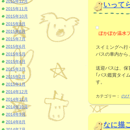
2015年12月
いって
2015年11月
2015年10月
2015年9月
2015年8月
ぽかぽか温水プ
2015年7月
2015年6月
スイミングへ行
2015年5月
バスの車内から
2015年4月
送迎バスは、保
2015年3月
｢バス鑑賞タイ
2015年2月
す。
2015年1月
2014年12月
カテゴリー：
のび
2014年11月
2014年10月
2014年9月
2014年8月
なに描
2014年7月