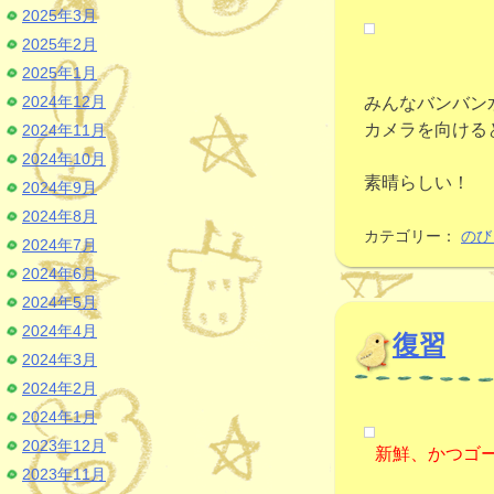
2025年3月
2025年2月
2025年1月
2024年12月
みんなバンバン
カメラを向ける
2024年11月
2024年10月
素晴らしい！
2024年9月
2024年8月
カテゴリー：
のび
2024年7月
2024年6月
2024年5月
2024年4月
復習
2024年3月
2024年2月
2024年1月
2023年12月
新鮮、かつゴ
2023年11月