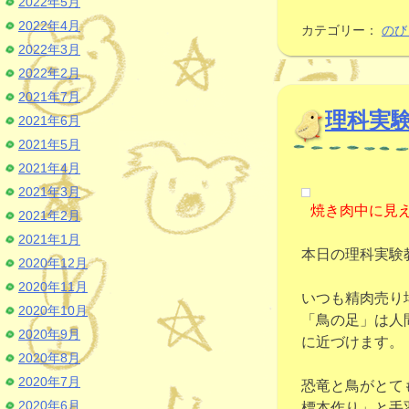
2022年5月
2022年4月
カテゴリー：
のび
2022年3月
2022年2月
2021年7月
理科実
2021年6月
2021年5月
2021年4月
2021年3月
焼き肉中に見
2021年2月
2021年1月
本日の理科実験
2020年12月
2020年11月
いつも精肉売り
2020年10月
「鳥の足」は人
2020年9月
に近づけます。
2020年8月
2020年7月
恐竜と鳥がとて
2020年6月
標本作り」と手