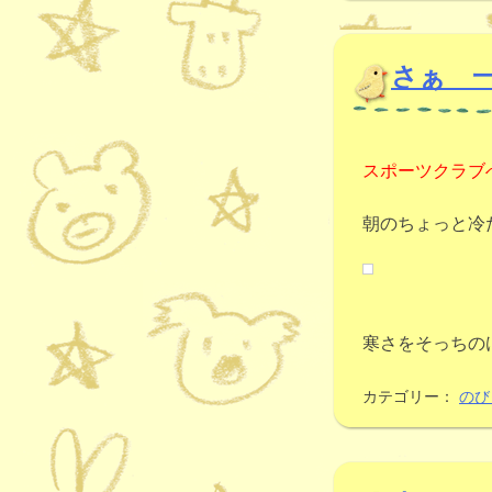
さぁ 
スポーツクラブ
朝のちょっと冷
寒さをそっちの
カテゴリー：
のび