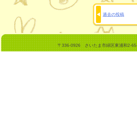
過去の投稿
投
稿
ナ
ビ
〒336-0926 さいたま市緑区東浦和2-6
ゲ
ー
シ
ョ
ン