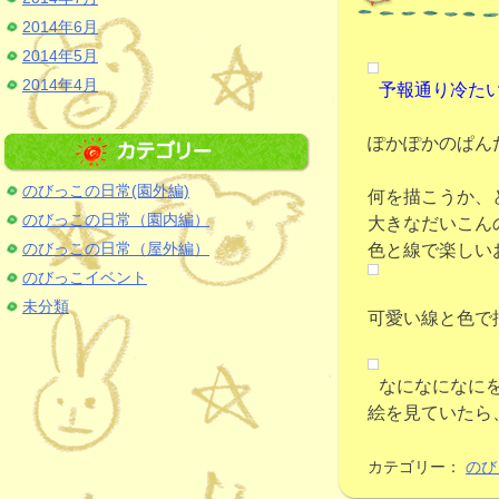
2014年6月
2014年5月
2014年4月
予報通り冷た
ぽかぽかのぱん
のびっこの日常(園外編)
何を描こうか、
のびっこの日常（園内編）
大きなだいこん
のびっこの日常（屋外編）
色と線で楽しい
のびっこイベント
未分類
可愛い線と色で
なになになに
絵を見ていたら
カテゴリー：
のび