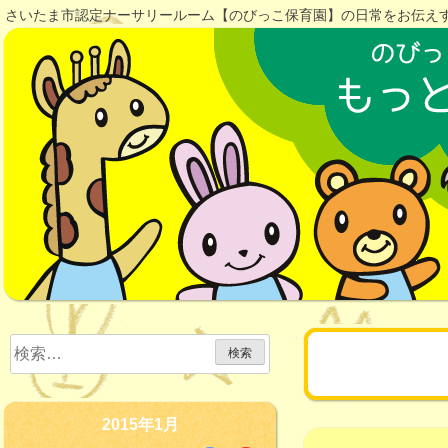
Skip
さいたま市認定ナーサリールーム【のびっこ保育園】の日常をお伝え
to
content
検
月:
2015年
索:
2015年1月