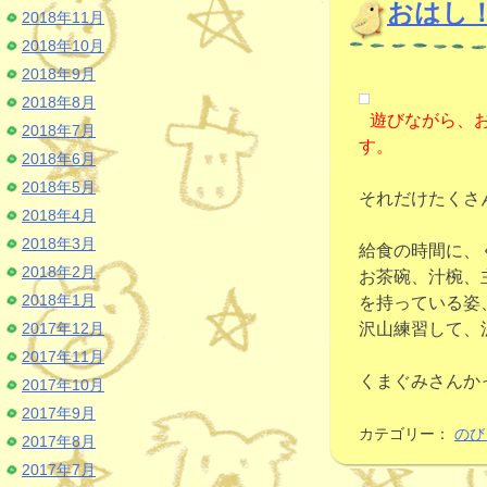
おはし
2018年11月
2018年10月
2018年9月
2018年8月
遊びながら、
2018年7月
す。
2018年6月
2018年5月
それだけたくさ
2018年4月
2018年3月
給食の時間に、
2018年2月
お茶碗、汁椀、
2018年1月
を持っている姿
2017年12月
沢山練習して、
2017年11月
くまぐみさんか
2017年10月
2017年9月
カテゴリー：
のび
2017年8月
2017年7月