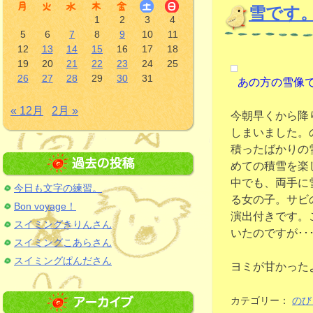
雪です
1
2
3
4
5
6
7
8
9
10
11
12
13
14
15
16
17
18
19
20
21
22
23
24
25
26
27
28
29
30
31
あの方の雪像
« 12月
2月 »
今朝早くから降
しまいました。
積ったばかりの
めての積雪を楽
中でも、両手に
今日も文字の練習。
る女の子。サビ
Bon voyage！
演出付きです。
スイミングきりんさん
いたのですが･･
スイミングこあらさん
スイミングぱんださん
ヨミが甘かった
カテゴリー：
のび