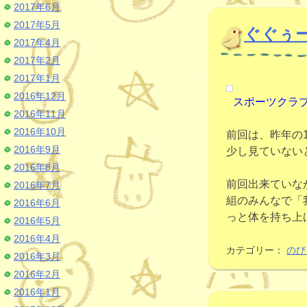
2017年6月
2017年5月
ぐぐぅ
2017年4月
2017年2月
2017年1月
2016年12月
スポーツクラ
2016年11月
2016年10月
前回は、昨年の
2016年9月
少し見ていない
2016年8月
前回出来ていな
2016年7月
組のみんなで「
2016年6月
っと体を持ち上
2016年5月
2016年4月
カテゴリー：
のび
2016年3月
2016年2月
2016年1月