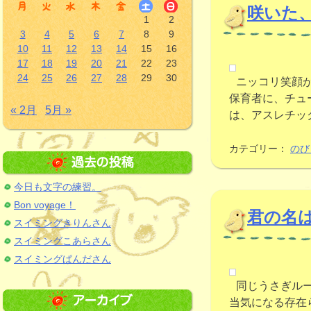
咲いた
1
2
3
4
5
6
7
8
9
10
11
12
13
14
15
16
17
18
19
20
21
22
23
24
25
26
27
28
29
30
ニッコリ笑顔
保育者に、チュ
« 2月
5月 »
は、アスレチッ
カテゴリー：
のび
今日も文字の練習。
Bon voyage！
君の名
スイミングきりんさん
スイミングこあらさん
スイミングぱんださん
同じうさぎル
当気になる存在