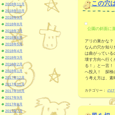
この穴
2018年11月
2018年10月
2018年9月
2018年8月
公園の斜面に
2018年7月
2018年6月
アリの巣かな？
2018年5月
なんの穴か知り
2018年4月
は曲がっている
2018年3月
壊す方向へ行く
2018年2月
る！」と一言！
2018年1月
へ投入！ 探検
2017年12月
う考え方は、素
2017年11月
カテゴリー：
のび
2017年10月
2017年9月
2017年8月
2017年7月