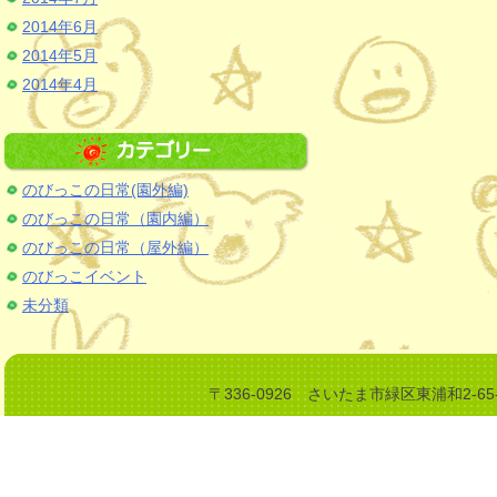
シ
2014年6月
ョ
2014年5月
ン
2014年4月
のびっこの日常(園外編)
のびっこの日常（園内編）
のびっこの日常（屋外編）
のびっこイベント
未分類
〒336-0926 さいたま市緑区東浦和2-6