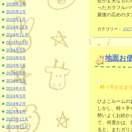
壁が丈夫なもの
2025年3月
ったカラフルハ
2025年2月
最後の広めのダ
2025年1月
2024年12月
カテゴリー：
のび
2024年11月
2024年10月
2024年9月
地面お
2024年8月
2024年7月
2024年6月
2024年5月
時々手が止ま
2024年4月
2024年3月
ひよこルームの
2024年2月
しかし、時々手
2024年1月
勢いよくお絵か
2023年12月
て、何度かは、
2023年11月
ると、またガリ