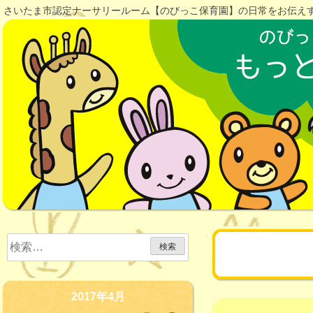
Skip
さいたま市認定ナーサリールーム【のびっこ保育園】の日常をお伝え
to
content
検
月:
2017年
索:
2017年4月