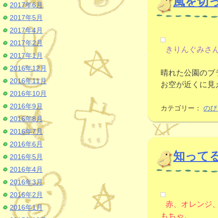
風を切
2017年6月
2017年5月
2017年4月
2017年2月
きりんぐみさ
2017年1月
2016年12月
晴れた公園のブ
2016年11月
お空が近くに見
2016年10月
2016年9月
カテゴリー：
のび
2016年8月
2016年7月
2016年6月
知って
2016年5月
2016年4月
2016年3月
2016年2月
赤、オレンジ、
2016年1月
もちゃ。