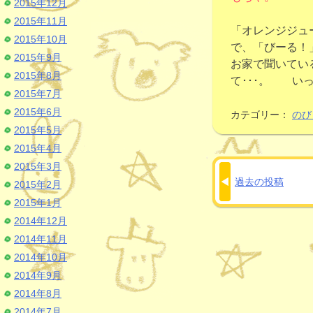
2015年12月
2015年11月
「オレンジジュ
2015年10月
で、「びーる！
2015年9月
お家で聞いてい
2015年8月
て･･･。 い
2015年7月
2015年6月
カテゴリー：
のび
2015年5月
2015年4月
2015年3月
過去の投稿
投
2015年2月
2015年1月
稿
2014年12月
ナ
2014年11月
ビ
2014年10月
ゲ
2014年9月
ー
2014年8月
2014年7月