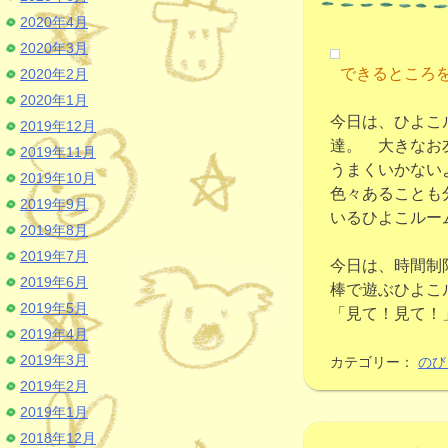
2020年4月
2020年3月
できるところ
2020年2月
2020年1月
今日は、ひよこ
2019年12月
達。 大きなお
2019年11月
うまくいかない
2019年10月
色々あることも
2019年9月
いるひよこルー
2019年8月
2019年7月
今日は、時間制
2019年6月
棒で遊ぶひよこ
2019年5月
「見て！見て！
2019年4月
2019年3月
カテゴリー：
のび
2019年2月
2019年1月
2018年12月