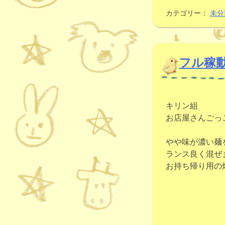
カテゴリー：
未分
フル稼動
キリン組
お店屋さんごっ
やや味が濃い麺
ランス良く混ぜ
お持ち帰り用の