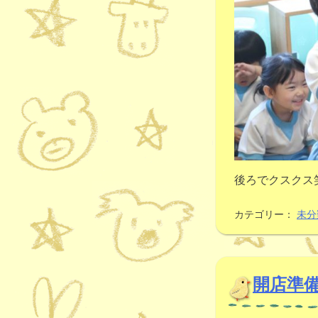
後ろでクスクス
カテゴリー：
未分
開店準