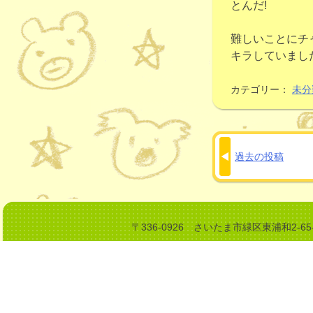
とんだ!
難しいことにチ
キラしていまし
カテゴリー：
未分
過去の投稿
投
稿
ナ
ビ
〒336-0926 さいたま市緑区東浦和2-6
ゲ
ー
シ
ョ