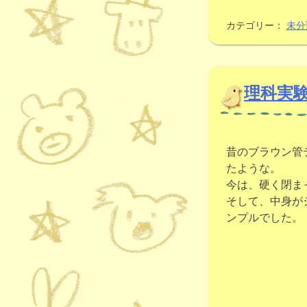
カテゴリー：
未分
理科実
昔のブラウン管
たような。
今は、硬く閉ま
そして、中身が
ンプルでした。