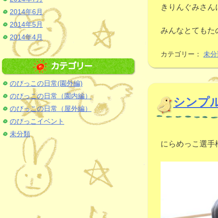
きりんぐみさん
2014年6月
2014年5月
みんなとてもた
2014年4月
カテゴリー：
未分
のびっこの日常(園外編)
のびっこの日常（園内編）
シンプ
のびっこの日常（屋外編）
のびっこイベント
未分類
にらめっこ選手