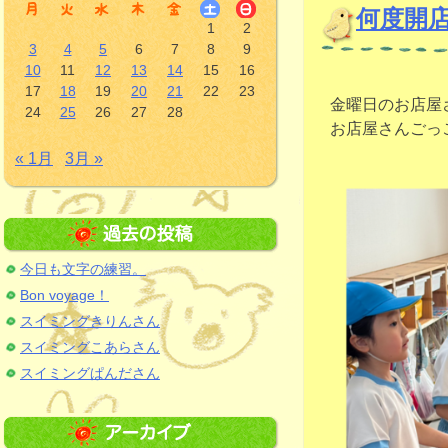
何度開
1
2
3
4
5
6
7
8
9
10
11
12
13
14
15
16
17
18
19
20
21
22
23
金曜日のお店屋
24
25
26
27
28
お店屋さんごっ
« 1月
3月 »
今日も文字の練習。
Bon voyage！
スイミングきりんさん
スイミングこあらさん
スイミングぱんださん