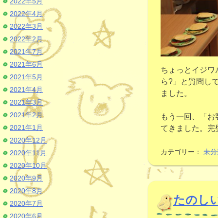
2022年5月
2022年4月
2022年3月
2022年2月
2021年7月
2021年6月
ちょっとイジワ
2021年5月
ら?」と質問し
2021年4月
ました。
2021年3月
2021年2月
もう一回、「お
2021年1月
てきました。完
2020年12月
カテゴリー：
未分
2020年11月
2020年10月
2020年9月
2020年8月
たのし
2020年7月
2020年6月