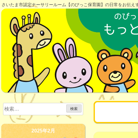
Skip
さいたま市認定ナーサリールーム【のびっこ保育園】の日常をお伝え
to
content
検
月:
2025年
索:
2025年2月