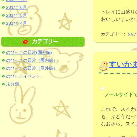
2014年6月
トレイに山盛り
2014年5月
おいしいすいか
2014年4月
カテゴリー：
のび
のびっこの日常(園外編)
のびっこの日常（園内編）
すいか
のびっこの日常（屋外編）
のびっこイベント
未分類
プールサイドで
これで、スイカ
も、ぶどうだっ
なおさら、スイ