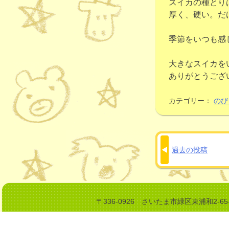
スイカの種とり
厚く、硬い。だ
季節をいつも感じ
大きなスイカを
ありがとうござ
カテゴリー：
のび
過去の投稿
投
稿
ナ
ビ
〒336-0926 さいたま市緑区東浦和2-6
ゲ