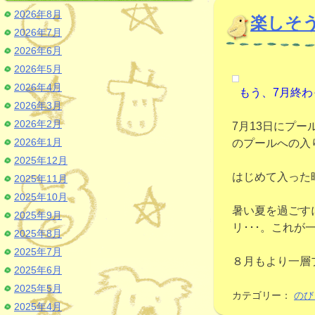
2026年8月
楽しそ
2026年7月
2026年6月
2026年5月
2026年4月
もう、7月終
2026年3月
2026年2月
7月13日にプ
2026年1月
のプールへの入
2025年12月
はじめて入った
2025年11月
2025年10月
暑い夏を過ごす
2025年9月
リ･･･。これが
2025年8月
2025年7月
８月もより一層
2025年6月
2025年5月
カテゴリー：
のび
2025年4月