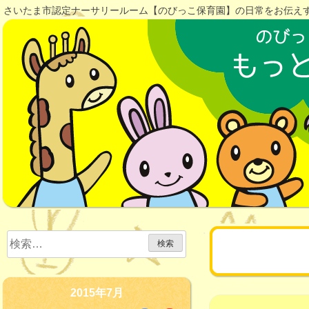
Skip
さいたま市認定ナーサリールーム【のびっこ保育園】の日常をお伝え
to
content
検
月:
2015年
索:
2015年7月