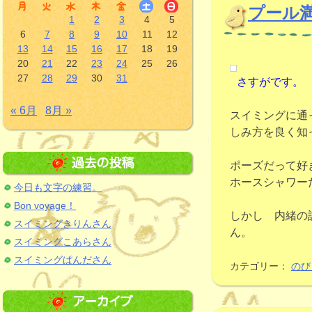
プール
1
2
3
4
5
6
7
8
9
10
11
12
13
14
15
16
17
18
19
20
21
22
23
24
25
26
27
28
29
30
31
さすがです。
« 6月
8月 »
スイミングに通
しみ方を良く知
ポーズだって好
ホースシャワー
今日も文字の練習。
Bon voyage！
しかし 内緒の
スイミングきりんさん
ん。
スイミングこあらさん
スイミングぱんださん
カテゴリー：
のび