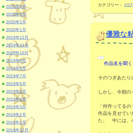
カテゴリー：
のび
2020年4月
2020年3月
2020年2月
2020年1月
優雅な
2019年12月
2019年11月
2019年10月
2019年9月
作品名を聞く
2019年8月
2019年7月
そのつぎあたり
2019年6月
2019年5月
しかし、今朝の
2019年4月
「何作ってるの
2019年3月
作品を見せてい
2019年2月
た。 中には、
2019年1月
2018年12月