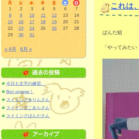
これは
1
2
3
4
5
6
7
8
9
10
11
12
13
14
15
16
17
18
19
20
21
22
23
24
25
26
27
28
ぱんだ組
29
30
31
「やってみたい
« 4月
6月 »
今日も文字の練習。
Bon voyage！
スイミングきりんさん
スイミングこあらさん
スイミングぱんださん