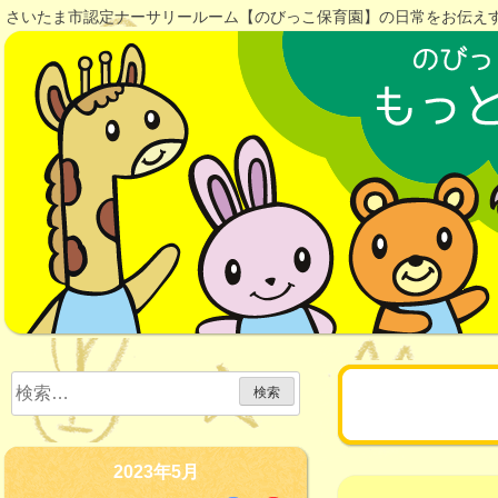
Skip
さいたま市認定ナーサリールーム【のびっこ保育園】の日常をお伝え
to
content
検
日:
2023年
索:
2023年5月