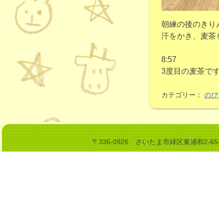
朝練の後のきり
汗をかき、麦茶
8:57
3度目の麦茶で
カテゴリー：
のび
〒336-0926 さいたま市緑区東浦和2-6